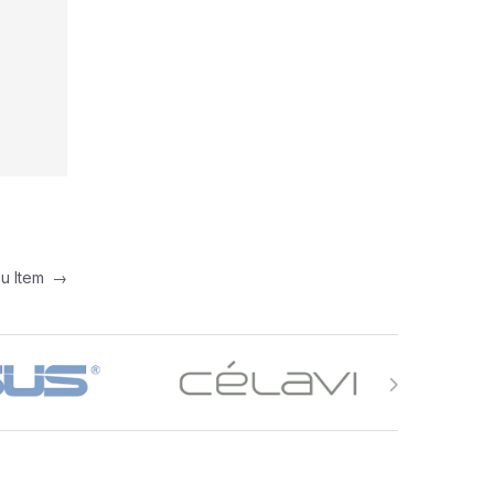
u Item
→