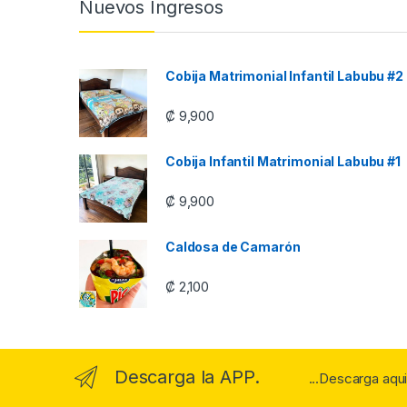
Nuevos Ingresos
Cobija Matrimonial Infantil Labubu #2
₡
9,900
Cobija Infantil Matrimonial Labubu #1
₡
9,900
Caldosa de Camarón
₡
2,100
Descarga la APP.
...Descarga aqu