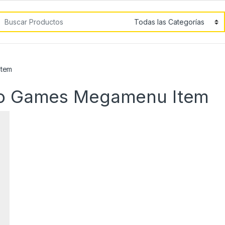
car por:
Item
eo Games Megamenu Item