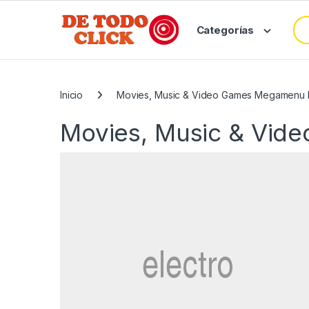
Saltar a Navegar
Saltar al contenido
Bus
Categorías
Inicio
Movies, Music & Video Games Megamenu 
Movies, Music & Vid