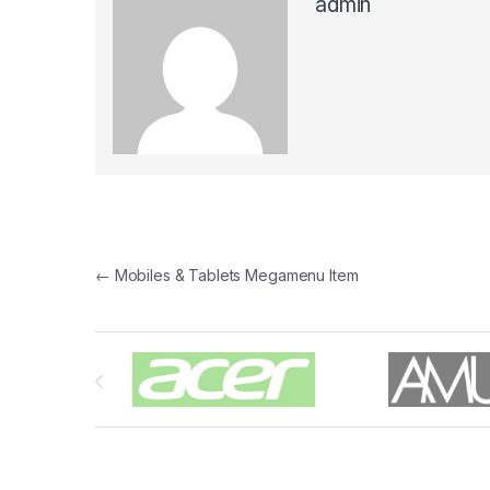
admin
Navegación de entradas
←
Mobiles & Tablets Megamenu Item
Carrusel de Marcas