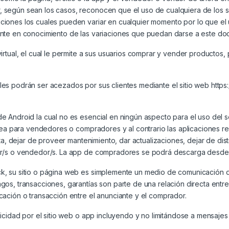
según sean los casos, reconocen que el uso de cualquiera de los se
iones los cuales pueden variar en cualquier momento por lo que el
ente en conocimiento de las variaciones que puedan darse a este do
irtual, el cual le permite a sus usuarios comprar y vender productos,
es podrán ser acezados por sus clientes mediante el sitio web
https
 Android la cual no es esencial en ningún aspecto para el uso del se
ea para vendedores o compradores y al contrario las aplicaciones refl
a, dejar de proveer mantenimiento, dar actualizaciones, dejar de distri
or/s o vendedor/s. La app de compradores se podrá descarga desde 
, su sitio o página web es simplemente un medio de comunicación d
os, transacciones, garantías son parte de una relación directa entr
ación o transacción entre el anunciante y el comprador.
icidad por el sitio web o app incluyendo y no limitándose a mensajes