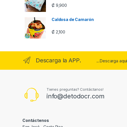
₡
9,900
Caldosa de Camarón
₡
2,100
Descarga la APP.
...Descarga aqu
Tienes preguntas? Contáctanos!
info@detodocr.com
Contáctenos
San José - Costa Rica