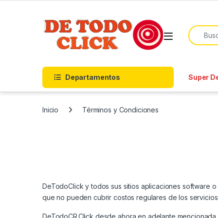
Saltar a Navegar
Saltar al contenido
Buscar p
Departamentos
Super D
Inicio
Términos y Condiciones
DeTodoClick y todos sus sitios aplicaciones software o
que no pueden cubrir costos regulares de los servicio
DeTodoCR.Click desde ahora en adelante mencionada co