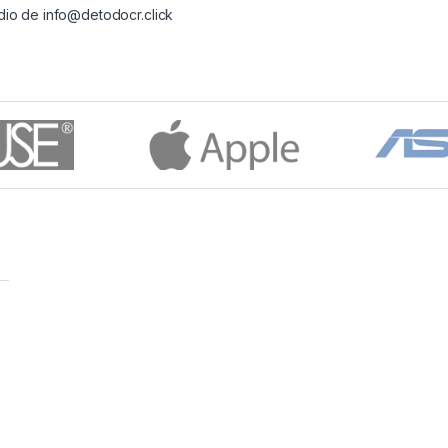
edio de
info@detodocr.click