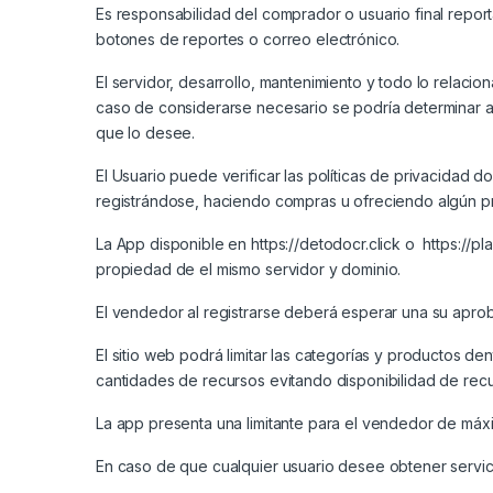
Es responsabilidad del comprador o usuario final reporta
botones de reportes o correo electrónico.
El servidor, desarrollo, mantenimiento y todo lo relaci
caso de considerarse necesario se podría determinar al
que lo desee.
El Usuario puede verificar las políticas de privacidad d
registrándose, haciendo compras u ofreciendo algún pr
La App disponible en
https://detodocr.click
o
https://p
propiedad de el mismo servidor y dominio.
El vendedor al registrarse deberá esperar una su aproba
El sitio web podrá limitar las categorías y productos
cantidades de recursos evitando disponibilidad de recu
La app presenta una limitante para el vendedor de máx
En caso de que cualquier usuario desee obtener servici