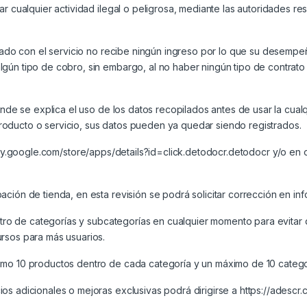
r cualquier actividad ilegal o peligrosa, mediante las autoridades res
onado con el servicio no recibe ningún ingreso por lo que su desempe
gún tipo de cobro, sin embargo, al no haber ningún tipo de contrato e
onde se explica el uso de los datos recopilados antes de usar la cualq
oducto o servicio, sus datos pueden ya quedar siendo registrados.
lay.google.com/store/apps/details?id=click.detodocr.detodocr
y/o en o
ción de tienda, en esta revisión se podrá solicitar corrección en in
 dentro de categorías y subcategorías en cualquier momento para evi
rsos para más usuarios.
imo 10 productos dentro de cada categoría y un máximo de 10 catego
os adicionales o mejoras exclusivas podrá dirigirse a
https://adescr