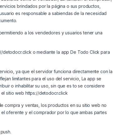
rvicios brindados por la página o sus productos,
 usuario es responsable a sabiendas de la necesidad
cumento.
 permitiendo a los vendedores y usuarios tener una
://detodocr.click
o mediante la app De Todo Click para
rvicio, ya que el servidor funciona directamente con la
ejan limitantes para el uso del servicio, La app se
buir o inhabilitar su uso, sin que es to se considere
el sitio web
https://detodocr.click
e compra y ventas, los productos en su sitio web no
e el oferente y el comprador por lo que ambas partes
 push.