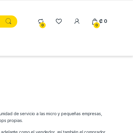
₡
0
0
0
tunidad de servicio a las micro y pequeñas empresas,
pps propias.
 adelante como el vendedor, así también el comprador,