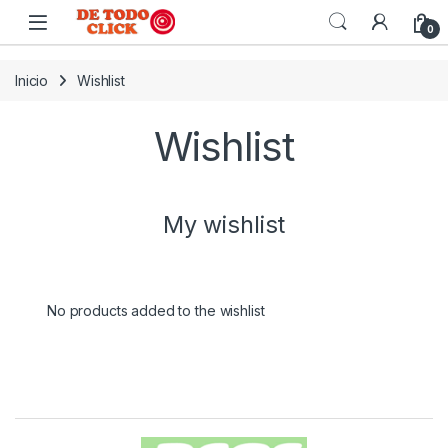
Saltar a Navegar
Saltar al contenido
0
Inicio
Wishlist
Wishlist
My wishlist
No products added to the wishlist
Carrusel de Marcas