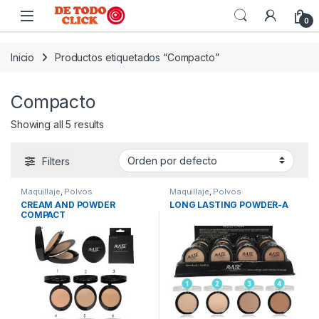
Saltar a Navegar
Saltar al contenido
0
Inicio
Productos etiquetados “Compacto”
Compacto
Showing all 5 results
Filters
Maquillaje
,
Polvos
Maquillaje
,
Polvos
CREAM AND POWDER
LONG LASTING POWDER-A
COMPACT