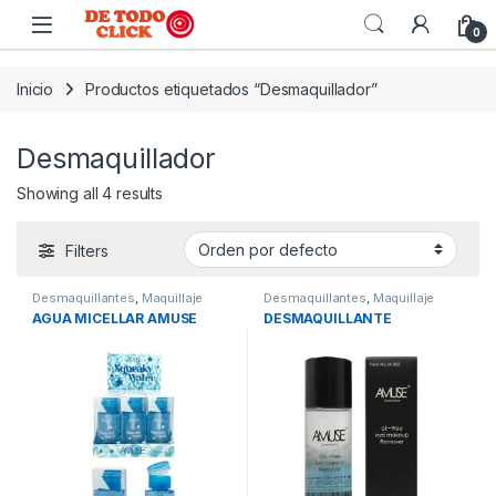
Saltar a Navegar
Saltar al contenido
0
Inicio
Productos etiquetados “Desmaquillador”
Desmaquillador
Showing all 4 results
Filters
Desmaquillantes
,
Maquillaje
Desmaquillantes
,
Maquillaje
AGUA MICELLAR AMUSE
DESMAQUILLANTE