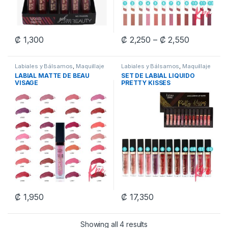
Price ran
₡
1,300
₡
2,250
–
₡
2,550
This product has multiple variants. The options may be chosen 
This product has multiple varia
Labiales y Bálsamos
,
Maquillaje
Labiales y Bálsamos
,
Maquillaje
LABIAL MATTE DE BEAU
SET DE LABIAL LIQUIDO
VISAGE
PRETTY KISSES
₡
1,950
₡
17,350
This product has multiple variants. The options may be chosen 
Showing all 4 results