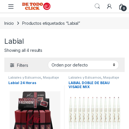
Saltar a Navegar
Saltar al contenido
0
Inicio
Productos etiquetados “Labial”
Labial
Showing all 4 results
Filters
Labiales y Bálsamos
,
Maquillaje
Labiales y Bálsamos
,
Maquillaje
Labial 24 Horas
LABIAL DOBLE DE BEAU
VISAGE MIX