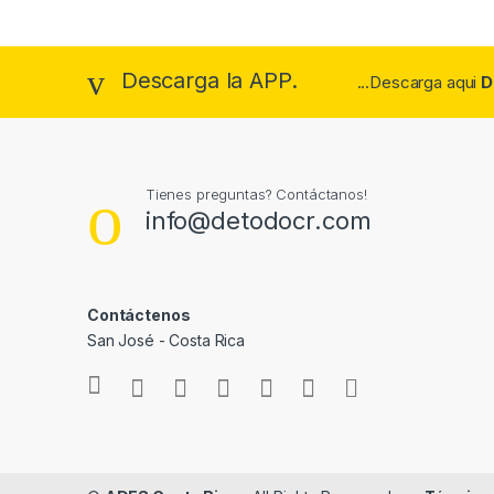
Descarga la APP.
...Descarga aqui
D
Tienes preguntas? Contáctanos!
info@detodocr.com
Contáctenos
San José - Costa Rica