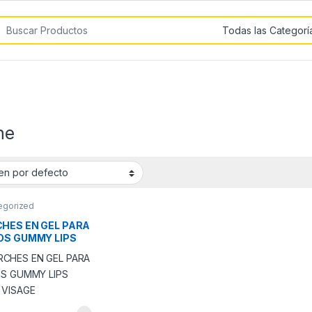
car por:
he
egorized
HES EN GEL PARA
OS GUMMY LIPS
 VISAGE