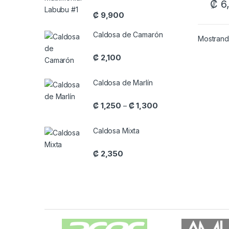
₡
6
₡
9,900
Caldosa de Camarón
Mostrando
₡
2,100
Caldosa de Marlín
Price range: ₡ 1,250 
₡
1,250
₡
1,300
–
Caldosa Mixta
₡
2,350
Carrusel de Marcas