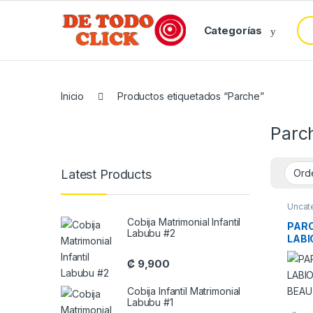
Saltar a Navegar
Saltar al contenido
Bus
Categorías
Inicio
Productos etiquetados “Parche”
Parc
Latest Products
Uncat
Cobija Matrimonial Infantil
PARC
Labubu #2
LABI
BEAU
₡
9,900
Cobija Infantil Matrimonial
Labubu #1