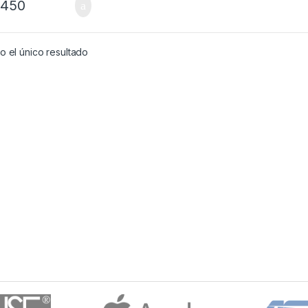
,450
 el único resultado
through ₡ 1,300