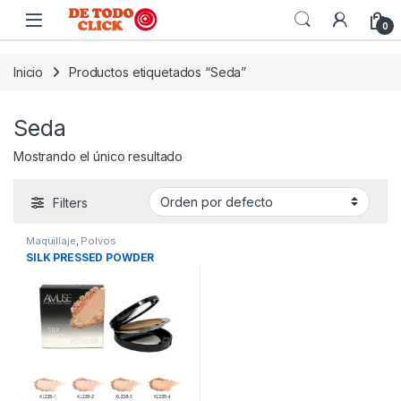
Saltar a Navegar
Saltar al contenido
0
Inicio
Productos etiquetados “Seda”
Seda
Mostrando el único resultado
Filters
Maquillaje
,
Polvos
SILK PRESSED POWDER