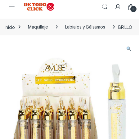
Saltar a Navegar
Saltar al contenido
0
Inicio
Maquillaje
Labiales y Bálsamos
BRILLO