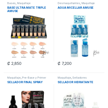
Bases
,
Maquillaje
Desmaquillantes
,
Maquillaje
BASE ULTRA MATE TRIPLE
AGUA MICELLAR AMUSE
AMUSE
₡
2,850
₡
7,200
This product has multiple variants. The options may be chosen 
Maquillaje
,
Pre-Base y Primer
Maquillaje
,
Selladores
SELLADOR FINAL SPRAY
SELLADOR HIDRATANTE