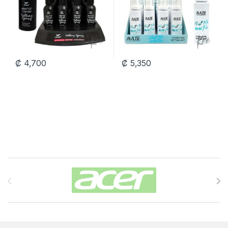
₡
4,700
₡
5,350
Carrusel de Marcas