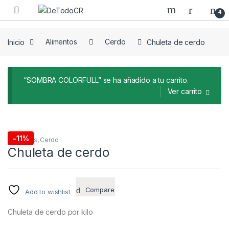
Saltar a Navegar
Saltar al contenido
4
Inicio
Alimentos
Cerdo
Chuleta de cerdo
“SOMBRA COLORFULL” se ha añadido a tu carrito.
Ver carrito
-
11%
Alimentos
,
Cerdo
Chuleta de cerdo
Compare
Add to wishlist
Chuleta de cerdo por kilo