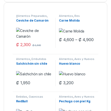
Alimentos Preparados
,
Alimentos
,
Res
Frutas
Ceviche de Camarón
Carne Molida
Price ra
₡
4,600
–
₡
4,900
This product has multiple varia
₡
2,300
₡
2,500
Alimentos
,
Embutidos
Alimentos
,
Aves y Huevos
Salchichón sin chile
Huevo blanco
₡
1,950
₡
3,200
Bebidas
,
Gaseosas
Alimentos
,
Aves y Huevos
RedBull
Pechuga con piel Kg