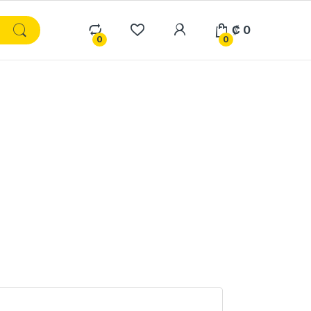
₡
0
0
0
n