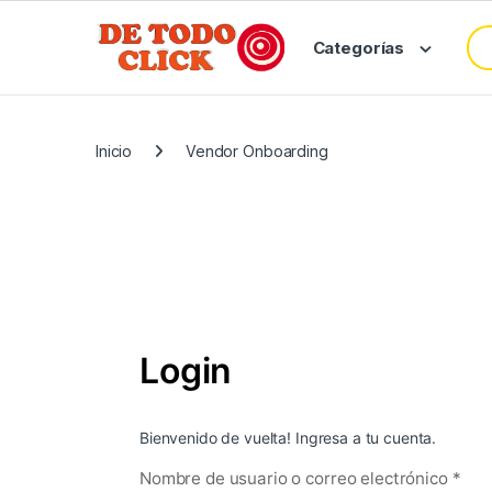
Saltar a Navegar
Saltar al contenido
Bus
Categorías
Inicio
Vendor Onboarding
Login
Bienvenido de vuelta! Ingresa a tu cuenta.
Obli
Nombre de usuario o correo electrónico
*