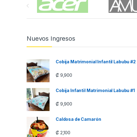
Nuevos Ingresos
Cobija Matrimonial Infantil Labubu #2
₡
9,900
Cobija Infantil Matrimonial Labubu #1
₡
9,900
Caldosa de Camarón
₡
2,100