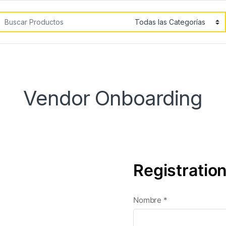
car por:
Vendor Onboarding
Registratio
Nombre
*
gatorio