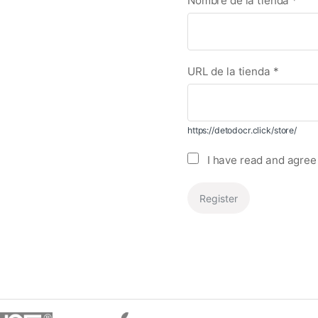
Nombre de la tienda
*
URL de la tienda
*
https://detodocr.click/store/
I have read and agree