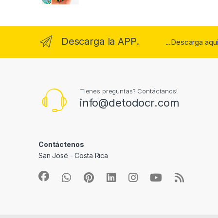
Descarga la APP.
...Descarga aqu
Tienes preguntas? Contáctanos!
info@detodocr.com
Contáctenos
San José - Costa Rica