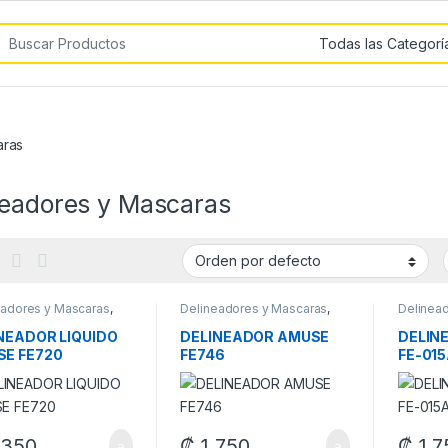
car por:
aras
neadores y Mascaras
eadores y Mascaras
,
Delineadores y Mascaras
,
Delinea
laje
Maquillaje
Maquilla
NEADOR LIQUIDO
DELINEADOR AMUSE
DELIN
E FE720
FE746
FE-01
,350
₡
1,750
₡
1,7