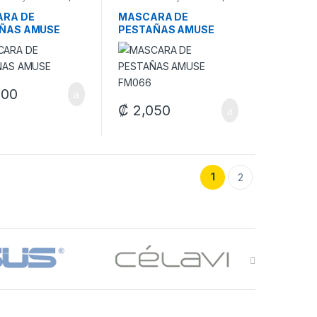
je
Maquillaje
RA DE
MASCARA DE
ÑAS AMUSE
PESTAÑAS AMUSE
FM066
300
₡
2,050
1
2