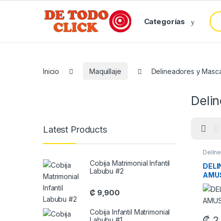
Saltar a Navegar
Saltar al contenido
Bus
Categorías
Inicio
Maquillaje
Delineadores y Masc
Deli
Latest Products
Delin
Maquil
Cobija Matrimonial Infantil
DELI
Labubu #2
AMUS
₡
9,900
Cobija Infantil Matrimonial
₡
2
Labubu #1