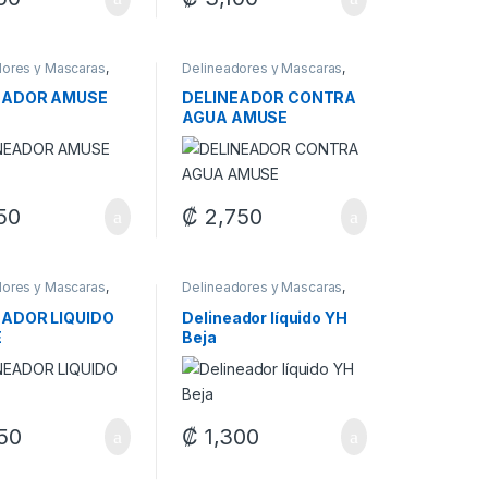
dores y Mascaras
,
Delineadores y Mascaras
,
je
Maquillaje
EADOR AMUSE
DELINEADOR CONTRA
AGUA AMUSE
50
₡
2,750
dores y Mascaras
,
Delineadores y Mascaras
,
je
Maquillaje
EADOR LIQUIDO
Delineador líquido YH
E
Beja
50
₡
1,300