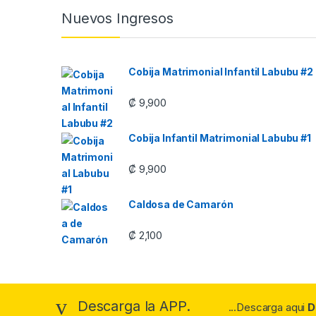
Nuevos Ingresos
Cobija Matrimonial Infantil Labubu #2
₡
9,900
Cobija Infantil Matrimonial Labubu #1
₡
9,900
Caldosa de Camarón
₡
2,100
Descarga la APP.
...Descarga aqui
D