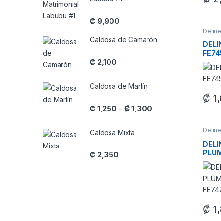
₡
9,900
Delin
Maquil
Caldosa de Camarón
DEL
FE74
₡
2,100
Caldosa de Marlín
₡
1,
Price range: ₡ 1,250 
₡
1,250
₡
1,300
–
Delin
Caldosa Mixta
Maquil
DELI
PLUM
₡
2,350
FE74
₡
1,