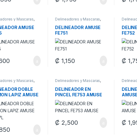
eadores y Mascaras
,
Delineadores y Mascaras
,
Delinea
laje
Maquillaje
Maquilla
INEADOR AMUSE
DELINEADOR AMUSE
DELIN
5
FE751
FE752
600
₡
1,150
₡
1,7
through ₡ 1,300
eadores y Mascaras
,
Delineadores y Mascaras
,
Delinea
laje
Maquillaje
Maquilla
NEADOR DOBLE
DELINEADOR EN
DELIN
ON LAPIZ AMUSE
PINCEL FE753 AMUSE
AMUS
7L
₡
2,500
₡
1,9
850