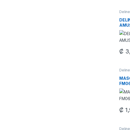
Delin
Maquil
DELI
AMU
₡
3
Delin
Maquil
MAS
FM0
₡
1,
Delin