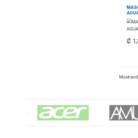
Maquil
MAS
AGUA
FM0
₡
1,
Mostrand
Carrusel de Marcas