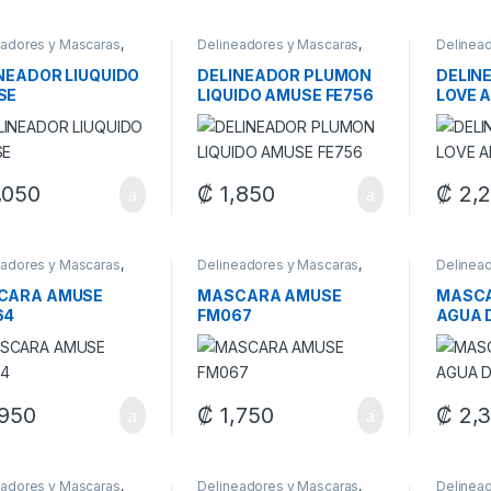
eadores y Mascaras
,
Delineadores y Mascaras
,
Delinea
laje
Maquillaje
Maquilla
NEADOR LIUQUIDO
DELINEADOR PLUMON
DELIN
SE
LIQUIDO AMUSE FE756
LOVE 
,050
₡
1,850
₡
2,
eadores y Mascaras
,
Delineadores y Mascaras
,
Delinea
laje
Maquillaje
Maquilla
CARA AMUSE
MASCARA AMUSE
MASC
64
FM067
AGUA 
950
₡
1,750
₡
2,
eadores y Mascaras
,
Delineadores y Mascaras
,
Delinea