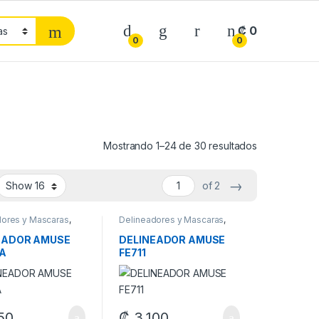
₡
0
0
0
Mostrando 1–24 de 30 resultados
→
of 2
dores y Mascaras
,
Delineadores y Mascaras
,
je
Maquillaje
EADOR AMUSE
DELINEADOR AMUSE
5A
FE711
50
₡
3,100