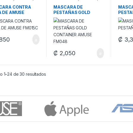
laje
Maquillaje
Maquilla
CARA CONTRA
MASCARA DE
MASCA
 DE AMUSE
PESTAÑAS GOLD
PESTA
15C
CONTAINER AMUSE
FM048
850
₡
3,
₡
2,050
o 1–24 de 30 resultados