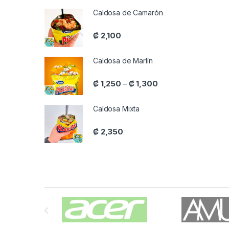
Caldosa de Camarón
₡
2,100
Caldosa de Marlín
Price range: ₡ 1,250 
₡
1,250
₡
1,300
–
Caldosa Mixta
₡
2,350
Carrusel de Marcas