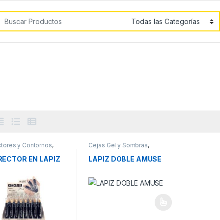
car por:
z
ctores y Contornos
,
Cejas Gel y Sombras
,
laje
Maquillaje
ECTOR EN LAPIZ
LAPIZ DOBLE AMUSE