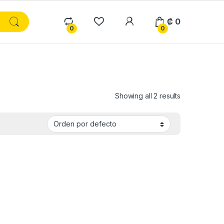
₡
0
0
0
Showing all 2 results