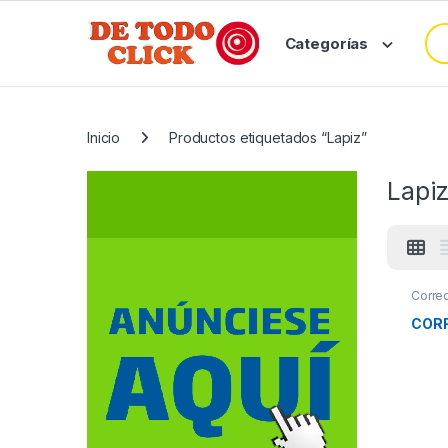
Saltar a Navegar
Saltar al contenido
Bus
Categorías
Inicio
Productos etiquetados “Lapiz”
Lapi
Corre
Maquil
CORR