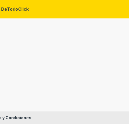
i
DeTodoClick
 y Condiciones