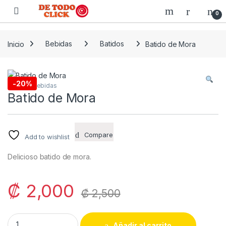
Saltar a Navegar
Saltar al contenido
0
Inicio
Bebidas
Batidos
Batido de Mora
-
20%
Batidos
,
Bebidas
Batido de Mora
Compare
Add to wishlist
Delicioso batido de mora.
₡
2,000
₡
2,500
Batido de Mora quantity
Añadir al carrito