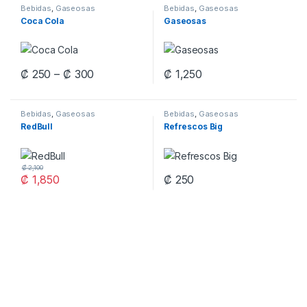
Bebidas
,
Gaseosas
Bebidas
,
Gaseosas
Coca Cola
Gaseosas
Price range: ₡ 250 through ₡ 300
₡
250
–
₡
300
₡
1,250
This product has multiple variants. The options may be chosen 
This product has multiple varia
Bebidas
,
Gaseosas
Bebidas
,
Gaseosas
RedBull
Refrescos Big
₡
2,100
₡
1,850
₡
250
This product has multiple varia