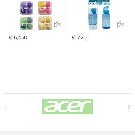
₡
6,450
₡
7,200
Carrusel de Marcas