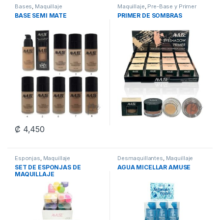
Bases
,
Maquillaje
Maquillaje
,
Pre-Base y Primer
BASE SEMI MATE
PRIMER DE SOMBRAS
₡
4,450
This product has multiple variants. The options may be chosen 
Esponjas
,
Maquillaje
Desmaquillantes
,
Maquillaje
SET DE ESPONJAS DE
AGUA MICELLAR AMUSE
MAQUILLAJE