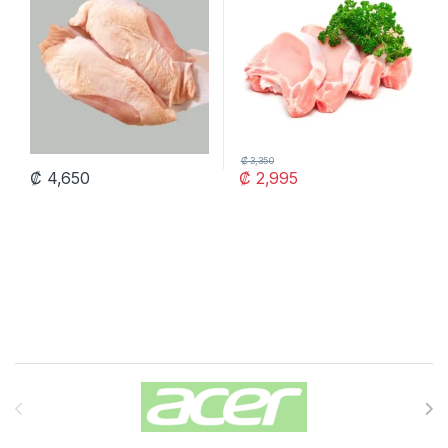
₡
3,350
₡
4,650
₡
2,995
Carrusel de Marcas