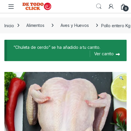
Saltar a Navegar
Saltar al contenido
0
Inicio
Alimentos
Aves y Huevos
Pollo entero Kg
“Chuleta de cerdo” se ha añadido a tu carrito.
Ver carrito