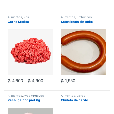
Alimentos
,
Res
Alimentos
,
Embutidos
Carne Molida
Salchichón sin chile
Price range: ₡ 4,600 through ₡ 4,90
₡
4,600
–
₡
4,900
₡
1,950
This product has multiple variants. The options may be chosen 
Alimentos
,
Aves y Huevos
Alimentos
,
Cerdo
Pechuga con piel Kg
Chuleta de cerdo