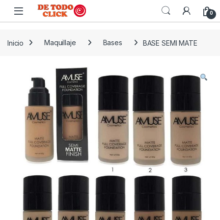
Saltar a Navegar
Saltar al contenido
0
Inicio
Maquillaje
Bases
BASE SEMI MATE