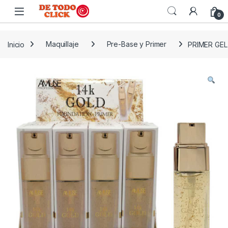
Saltar a Navegar
Saltar al contenido
0
Inicio
Maquillaje
Pre-Base y Primer
PRIMER GE