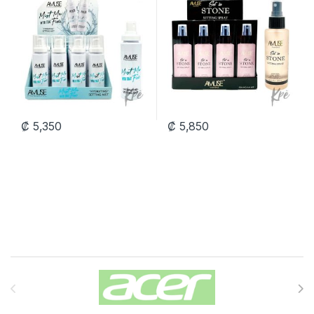
₡
5,350
₡
5,850
Carrusel de Marcas