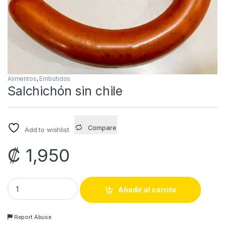
Alimentos
,
Embutidos
Salchichón sin chile
Compare
Add to wishlist
₡
1,950
Salchichón sin chile quantity
Añadir al carrito
Report Abuse