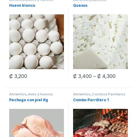
Huevo blanco
Quesos
Price ra
₡
3,200
₡
3,400
–
₡
4,300
This product has multiple varia
Alimentos
,
Aves y Huevos
Alimentos
,
Combos Parrilleros
Pechuga con piel Kg
Combo Parrillero 1