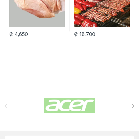
₡
4,650
₡
18,700
Carrusel de Marcas