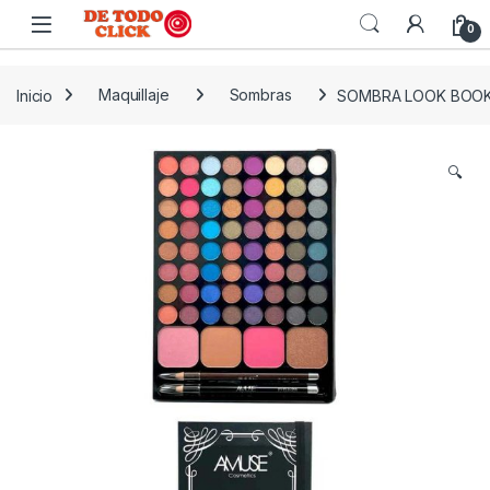
Saltar a Navegar
Saltar al contenido
0
Inicio
Maquillaje
Sombras
SOMBRA LOOK BOOK
🔍