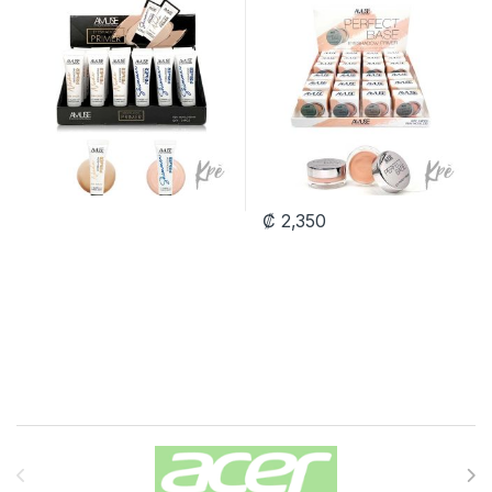
₡
2,350
Carrusel de Marcas